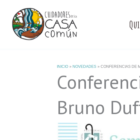
Ir
al
Qui
contenido
INICIO
NOVEDADES
CONFERENCIAS DE M
Conferenci
Bruno Duf