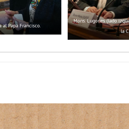
Mons. Lugones (lado izqu
a al Papa Francisco.
la 