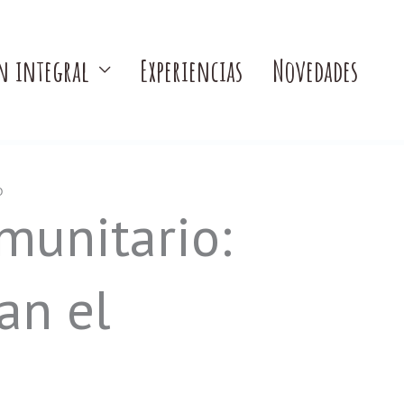
n integral
Experiencias
Novedades
O
munitario:
an el