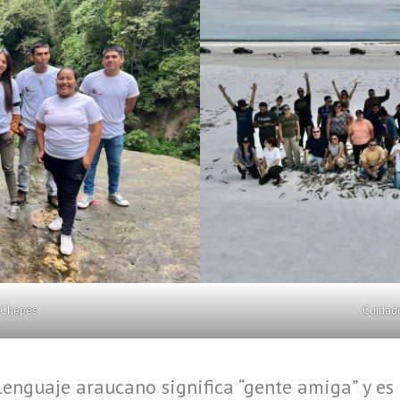
 Chepes
Cuidad
lenguaje araucano significa “gente amiga” y es 