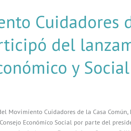
ento Cuidadores d
ticipó del lanzam
conómico y Social
el Movimiento Cuidadores de la Casa Común, Li
Consejo Económico Social por parte del presid