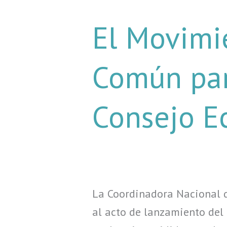
El
El Movimi
Movimiento
Cuidadores
Común par
de
la
Consejo E
Casa
Común
participó
del
lanzamiento
La Coordinadora Nacional d
del
al acto de lanzamiento del 