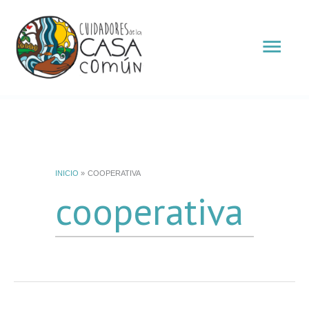
Ir
Men
al
contenido
prin
INICIO
COOPERATIVA
cooperativa